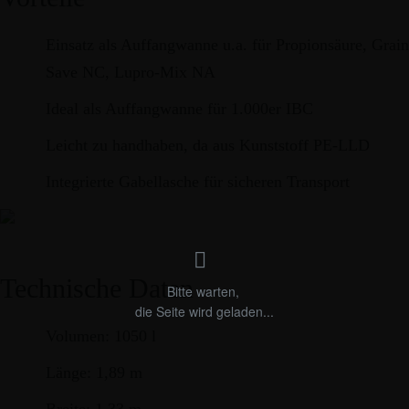
Einsatz als Auffangwanne u.a. für
Propionsäure
,
Grain
Save NC
,
Lupro-Mix NA
Ideal als Auffangwanne für 1.000er IBC
Leicht zu handhaben, da aus Kunststoff PE-LLD
Integrierte Gabellasche für sicheren Transport
Technische Daten
Volumen: 1050 l
Länge: 1,89 m
Breite: 1,33 m