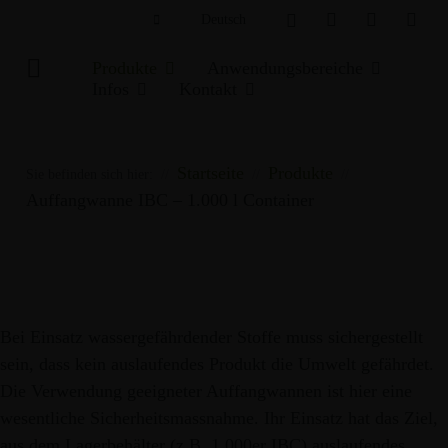
Deutsch
English
Produkte
Anwendungsbereiche
Infos
Kontakt
tergrundinfos
Ansprechpartner
blembehandlung
Kontaktformular
Startseite
Produkte
Sie befinden sich hier:
Auffangwanne IBC – 1.000 l Container
iertechnik
nloads
MAISSILAGE +
STROH
CCM +
FL
OSEN
GETREIDE-GPS
FEUCH
s-Archiv
Bei Einsatz wassergefährdender Stoffe muss sichergestellt
ssilage
sein, dass kein auslaufendes Produkt die Umwelt gefährdet.
ssilage
Die Verwendung geeigneter Auffangwannen ist hier eine
wesentliche Sicherheitsmassnahme. Ihr Einsatz hat das Ziel,
aus dem Lagerbehälter (z.B. 1.000er IBC) auslaufendes