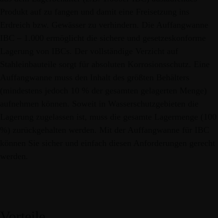
 UND
TMR
ZU
Produkt auf zu fangen und damit eine Freisetzung ins
LAGE +
NPRODUKTE
HEU
STROH
Erdreich bzw. Gewässer zu verhindern. Die Auffangwanne
IBC – 1.000 ermöglicht die sichere und gesetzeskonforme
Lagerung von IBCs. Der vollständige Verzicht auf
Stahleinbauteile sorgt für absoluten Korrosionsschutz. Eine
Auffangwanne muss den Inhalt des größten Behälters
(mindestens jedoch 10 % der gesamten gelagerten Menge)
aufnehmen können. Soweit in Wasserschutzgebieten die
Lagerung zugelassen ist, muss die gesamte Lagermenge (100
D
FERMENTATION
GETRE
%) zurückgehalten werden. Mit der Auffangwanne für IBC
ODUKTE
können Sie sicher und einfach diesen Anforderungen gerecht
werden.
Vorteile