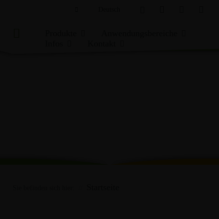
Deutsch
English
Produkte
Anwendungsbereiche
Infos
Kontakt
tergrundinfos
Ansprechpartner
blembehandlung
Kontaktformular
iertechnik
nloads
MAISSILAGE +
STROH
CCM +
FL
OSEN
GETREIDE-GPS
FEUCH
s-Archiv
ssilage
Startseite
ssilage
Sie befinden sich hier: