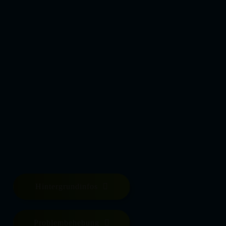
Hintergrundinfos
Problembehebung