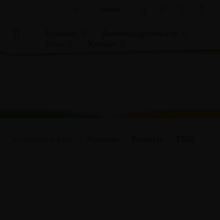
Deutsch
English
Produkte
Anwendungsbereiche
Infos
Kontakt
tergrundinfos
Ansprechpartner
blembehandlung
Kontaktformular
iertechnik
nloads
MAISSILAGE +
STROH
CCM +
FL
Startseite
Produkte
TMR
OSEN
GETREIDE-GPS
FEUCH
Sie befinden sich hier:
s-Archiv
ssilage
ssilage
dukte für TMR