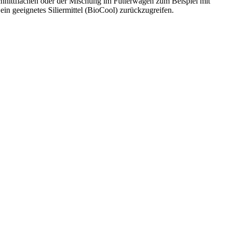
hnittflächen oder der Mischung im Futterwagen zum Beispiel mit
in geeignetes Siliermittel (
BioCool)
zurückzugreifen.