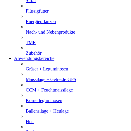
Stroh
Flüssigfutter
Energiepflanzen
Nach- und Nebenprodukte
TMR
Zubehör
Anwendungsbereiche
Gräser + Leguminosen
Maissilage + Getreide-GPS
CCM + Feuchtmaissilage
Körnerleguminosen
Ballensilage + Heulage
Heu