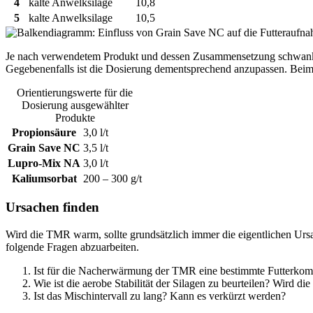
4
kalte Anwelksilage
10,8
5
kalte Anwelksilage
10,5
Je nach verwendetem Produkt und dessen Zusammensetzung schwank
Gegebenenfalls ist die Dosierung dementsprechend anzupassen. Beim E
Orientierungswerte für die
Dosierung ausgewählter
Produkte
Propionsäure
3,0 l/t
Grain Save NC
3,5 l/t
Lupro-Mix NA
3,0 l/t
Kaliumsorbat
200 – 300 g/t
Ursachen finden
Wird die TMR warm, sollte grundsätzlich immer die eigentlichen Ur
folgende Fragen abzuarbeiten.
Ist für die Nacherwärmung der TMR eine bestimmte Futterkompo
Wie ist die aerobe Stabilität der Silagen zu beurteilen? Wird di
Ist das Mischintervall zu lang? Kann es verkürzt werden?