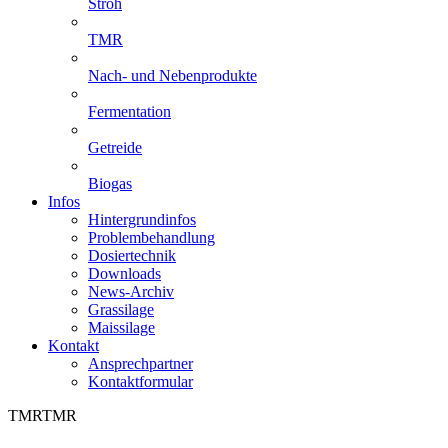
Stroh
TMR
Nach- und Nebenprodukte
Fermentation
Getreide
Biogas
Infos
Hintergrundinfos
Problembehandlung
Dosiertechnik
Downloads
News-Archiv
Grassilage
Maissilage
Kontakt
Ansprechpartner
Kontaktformular
TMR
TMR