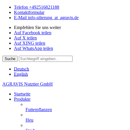
Telefon
+492516821188
Kontaktformular
E-Mail
info-silierung
_at_
agravis.de
Empfehlen Sie uns weiter
Auf Facebook teilen
Auf X teilen
Auf XING teilen
Auf WhatsApp teilen
Suche
Deutsch
English
AGRAVIS Nutztier GmbH
Startseite
Produkte
Futterpflanzen
Heu