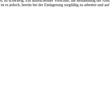
ist schwierig. Ein ausreichender Vorschub, die Behandlung der Ansc
 es jedoch, bereits bei der Einlagerung sorgfältig zu arbeiten und auf e