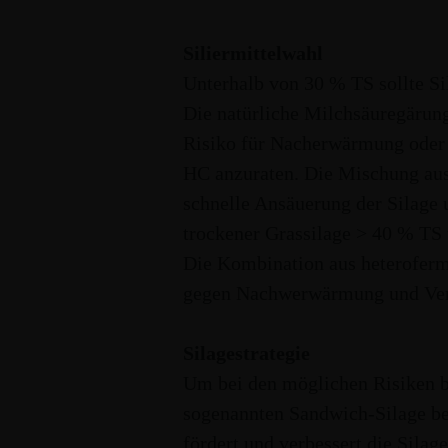
ENERGIEPFLANZEN
Siliermittelwahl
Unterhalb von 30 % TS sollte S
Die natürliche Milchsäuregärung
Risiko für Nacherwärmung oder
HC anzuraten. Die Mischung aus
schnelle Ansäuerung der Silage 
trockener Grassilage > 40 % TS
Die Kombination aus heteroferm
gegen Nachwerwärmung und Ve
Silagestrategie
Um bei den möglichen Risiken be
sogenannten Sandwich-Silage bew
fördert und verbessert die Silag