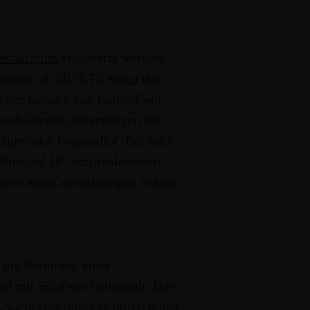
ZUBEHÖR
STROH
TMR
ebakterien
eingesetzt werden.
ereits ab 30 % TS steigt das
t der Einsatz von CombiCool
ebakterien unterstützen die
äure oder Propandiol. Bei sehr
n BioCool HC empfehlenswert.
tet einen zuverlässigen Schutz
GETREIDE
BIOGAS
 die Bereitung einer
ird mit Siloferm behandelt. Das
der Nacherwärmung deutlich höher.