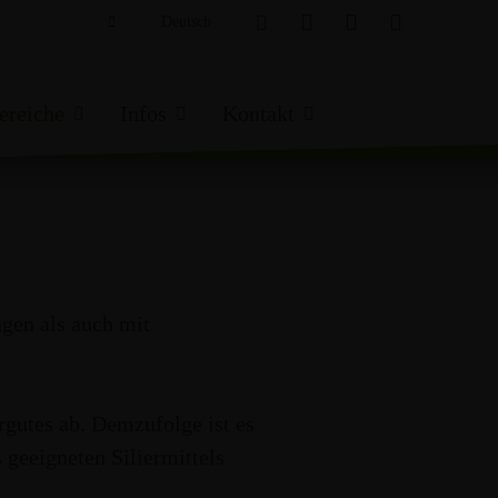
Deutsch
English
reiche
Infos
Kontakt
intergrundinfos
Ansprechpartner
roblembehandlung
Kontaktformular
osiertechnik
Downloads
gen als auch mit
CCM +
FLÜSSIGFUTTER
KÖRNERLEGU
ews-Archiv
FEUCHTMAISSILAGE
rassilage
gutes ab. Demzufolge ist es
aissilage
 geeigneten Siliermittels