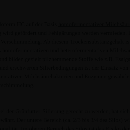
NACH- UND
TMR
BALLENSILAGE +
NEBENPRODUKTE
HEU
iloferm HC auf der Basis
homofermentativer Milchsäur
HEULAGE
 wird gefördert und Fehlgärungen werden vermieden. B
 Verschimmelung. Ab diesem Trockensubstanzgehalt is
 homofermentativen und heterofermentativen Milchsäur
und bilden gezielt pilzhemmende Stoffe wie z.B. Essigs
 und erschwerten Silierbedingungen ist der Einsatz vo
entativen Milchsäurebakterien und Enzymen gewährleis
NACH- UND
FERMENTATION
rschimmelung.
NEBENPRODUKTE
i der Grünfutter-Silierung gerecht zu werden, hat sich
ährt. Der untere Bereich (ca. 2/3 bis 3/4 des Silos) w
equalität. Im oberen Bereich des Silos ist das Risiko 