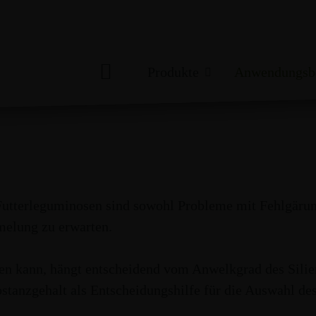
wendungsbereiche
Gräser + Leguminosen
Produkte
Anwendungsbe
H
nosen
P
D
 Futterleguminosen sind sowohl Probleme mit Fehlgärun
GRÄSER +
HEU
MAISSILAGE +
STROH
N
LEGUMINOSEN
GETREIDE-GPS
elung zu erwarten.
G
en kann, hängt entscheidend vom Anwelkgrad des Silier
M
tanzgehalt als Entscheidungshilfe für die Auswahl des