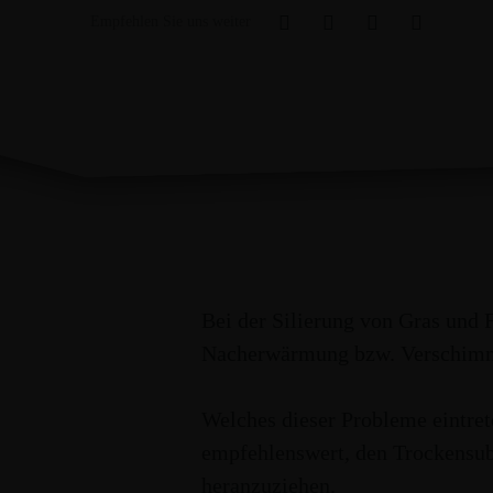
Empfehlen Sie uns weiter
Startseite
An
Sie befinden sich hier:
Gräser und Legumi
Bei der Silierung von Gras und
FUTTERPFLANZEN
Nacherwärmung bzw. Verschimm
Welches dieser Probleme eintret
empfehlenswert, den Trockensubs
heranzuziehen.