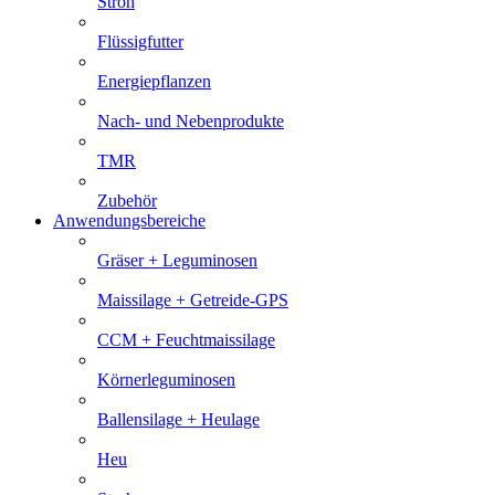
Stroh
Flüssigfutter
Energiepflanzen
Nach- und Nebenprodukte
TMR
Zubehör
Anwendungsbereiche
Gräser + Leguminosen
Maissilage + Getreide-GPS
CCM + Feuchtmaissilage
Körnerleguminosen
Ballensilage + Heulage
Heu