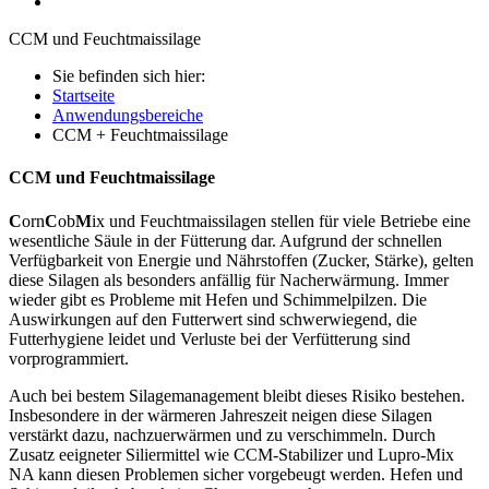
CCM und Feuchtmaissilage
Sie befinden sich hier:
Startseite
Anwendungsbereiche
CCM + Feuchtmaissilage
CCM und Feuchtmaissilage
C
orn
C
ob
M
ix und Feuchtmaissilagen stellen für viele Betriebe eine
wesentliche Säule in der Fütterung dar. Aufgrund der schnellen
Verfügbarkeit von Energie und Nährstoffen (Zucker, Stärke), gelten
diese Silagen als besonders anfällig für Nacherwärmung. Immer
wieder gibt es Probleme mit Hefen und Schimmelpilzen. Die
Auswirkungen auf den Futterwert sind schwerwiegend, die
Futterhygiene leidet und Verluste bei der Verfütterung sind
vorprogrammiert.
Auch bei bestem Silagemanagement bleibt dieses Risiko bestehen.
Insbesondere in der wärmeren Jahreszeit neigen diese Silagen
verstärkt dazu, nachzuerwärmen und zu verschimmeln. Durch
Zusatz eeigneter Siliermittel wie
CCM-Stabilizer
und
Lupro-Mix
NA
kann diesen Problemen sicher vorgebeugt werden. Hefen und