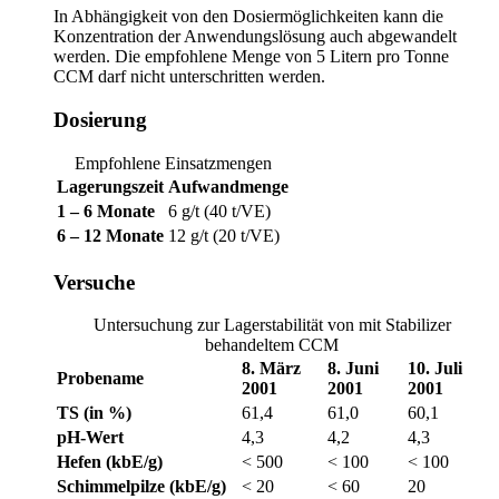
In Abhängigkeit von den Dosiermöglichkeiten kann die
Konzentration der Anwendungslösung auch abgewandelt
werden. Die empfohlene Menge von 5 Litern pro Tonne
CCM darf nicht unterschritten werden.
Dosierung
Empfohlene Einsatzmengen
Lagerungszeit
Aufwandmenge
1 – 6 Monate
6 g/t (40 t/VE)
6 – 12 Monate
12 g/t (20 t/VE)
Versuche
Untersuchung zur Lagerstabilität von mit Stabilizer
behandeltem CCM
8. März
8. Juni
10. Juli
Probename
2001
2001
2001
TS (in %)
61,4
61,0
60,1
pH-Wert
4,3
4,2
4,3
Hefen (kbE/g)
< 500
< 100
< 100
Schimmelpilze (kbE/g)
< 20
< 60
20