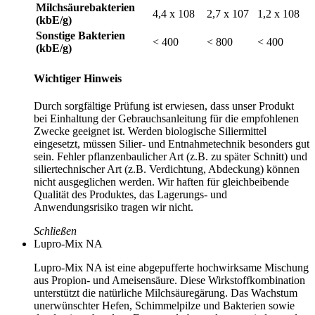
Milchsäurebakterien
4,4 x 108
2,7 x 107
1,2 x 108
(kbE/g)
Sonstige Bakterien
< 400
< 800
< 400
(kbE/g)
Wichtiger Hinweis
Durch sorgfältige Prüfung ist erwiesen, dass unser Produkt
bei Einhaltung der Gebrauchsanleitung für die empfohlenen
Zwecke geeignet ist. Werden biologische Siliermittel
eingesetzt, müssen Silier- und Entnahmetechnik besonders gut
sein. Fehler pflanzenbaulicher Art (z.B. zu später Schnitt) und
siliertechnischer Art (z.B. Verdichtung, Abdeckung) können
nicht ausgeglichen werden. Wir haften für gleichbeibende
Qualität des Produktes, das Lagerungs- und
Anwendungsrisiko tragen wir nicht.
Schließen
Lupro-Mix NA
Lupro-Mix NA
ist eine abgepufferte hochwirksame Mischung
aus Propion- und Ameisensäure. Diese Wirkstoffkombination
unterstützt die natürliche Milchsäuregärung. Das Wachstum
unerwünschter Hefen, Schimmelpilze und Bakterien sowie