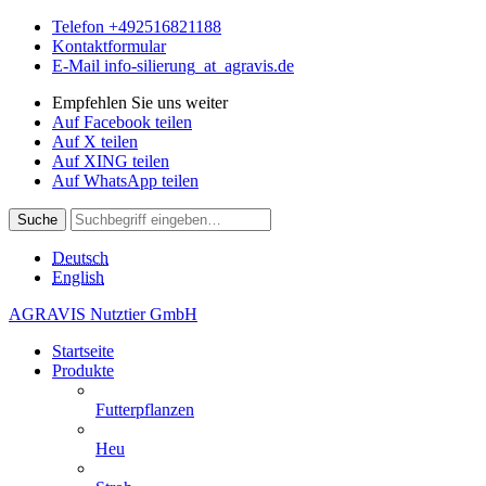
Telefon
+492516821188
Kontaktformular
E-Mail
info-silierung
_at_
agravis.de
Empfehlen Sie uns weiter
Auf Facebook teilen
Auf X teilen
Auf XING teilen
Auf WhatsApp teilen
Suche
Deutsch
English
AGRAVIS Nutztier GmbH
Startseite
Produkte
Futterpflanzen
Heu