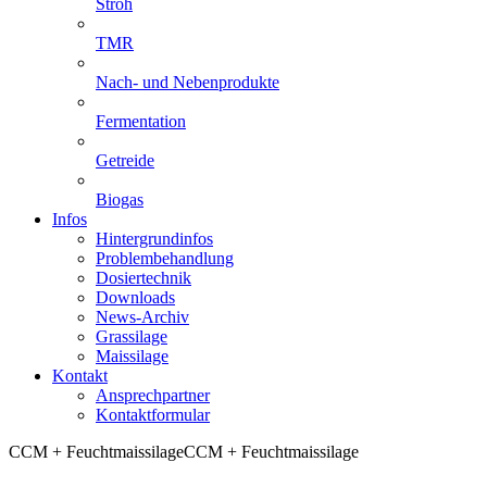
Stroh
TMR
Nach- und Nebenprodukte
Fermentation
Getreide
Biogas
Infos
Hintergrundinfos
Problembehandlung
Dosiertechnik
Downloads
News-Archiv
Grassilage
Maissilage
Kontakt
Ansprechpartner
Kontaktformular
CCM + Feuchtmaissilage
CCM + Feuchtmaissilage